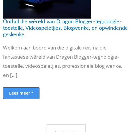
en
opwindende
geskenke
Onthul die wêreld van Dragon Blogger-tegnologie-
toestelle, Videospeletjies, Blogwenke, en opwindende
geskenke
Welkom aan boord van die digitale reis na die
fantastiese wêreld van Dragon Blogger-tegnologie-
toestelle, videospeletjies, professionele blog wenke,
en […]
Lees meer "