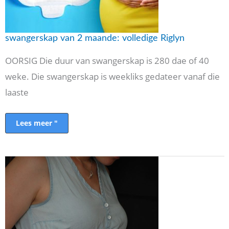
swangerskap van 2 maande: volledige Riglyn
OORSIG Die duur van swangerskap is 280 dae of 40
weke. Die swangerskap is weekliks gedateer vanaf die
laaste
Lees meer "
7
Altyd
swangerskap
simptome
week
een