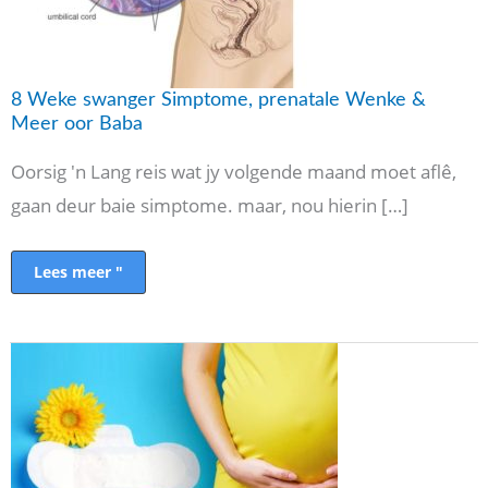
8 Weke swanger Simptome, prenatale Wenke &
Meer oor Baba
Oorsig 'n Lang reis wat jy volgende maand moet aflê,
gaan deur baie simptome. maar, nou hierin […]
Lees meer "
swangerskap
van
2
maande:
volledige
Riglyn