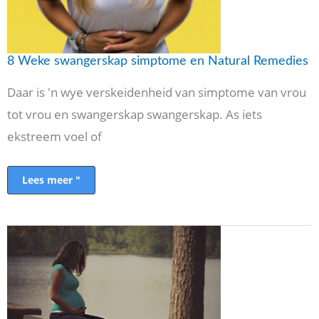
8 Weke swangerskap simptome en Natural Remedies
Daar is 'n wye verskeidenheid van simptome van vrou
tot vrou en swangerskap swangerskap. As iets
ekstreem voel of
Lees meer "
14
Ongewone
vroeë
swangerskap
simptome
'n
Kontrolelys