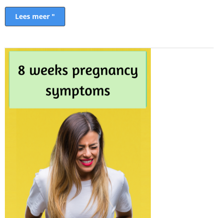
Lees meer "
8
Weke
swangerskap
simptome
en
Natural
Remedies