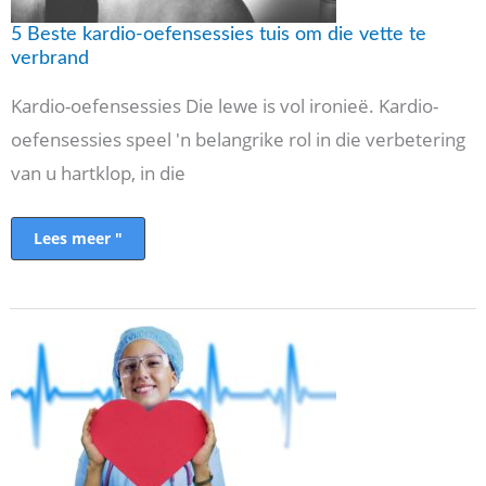
5 Beste kardio-oefensessies tuis om die vette te
verbrand
Kardio-oefensessies Die lewe is vol ironieë. Kardio-
oefensessies speel 'n belangrike rol in die verbetering
van u hartklop, in die
Lees meer "
Hartsiektes
by
vroue
en
risikofaktore