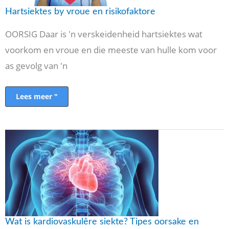
Hartsiektes by vroue en risikofaktore
OORSIG Daar is 'n verskeidenheid hartsiektes wat
voorkom en vroue en die meeste van hulle kom voor
as gevolg van 'n
Lees meer "
Wat
is
kardiovaskulêre
siekte?
Tipes
oorsake
en
behandeling
Wat is kardiovaskulêre siekte? Tipes oorsake en