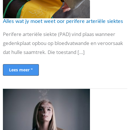
Alles wat jy moet weet oor perifere arteriële siektes
Perifere arteriële siekte (PAD) vind plaas wanneer
gedenkplaat opbou op bloedvatwande en veroorsaak
dat hulle saamtrek. Die toestand […]
Lees meer "
Kan
HHC
tot
verhoogde
hartklop
lei?