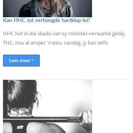
Kan HHC tot verhoogde hartklop lei?
HHC het in die skadu van sy rockster-verwante gebly,
THC, nou al amper 'n eeu. vandag, jy kan selfs
Lees meer "
5
Beste
kardio-
oefensessies
tuis
om
die
vette
te
verbrand