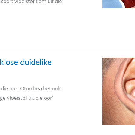
oort vloeistof kom uit die
klose duidelike
t die oor! Otorrhea het ook
e vloeistof uit die oor'