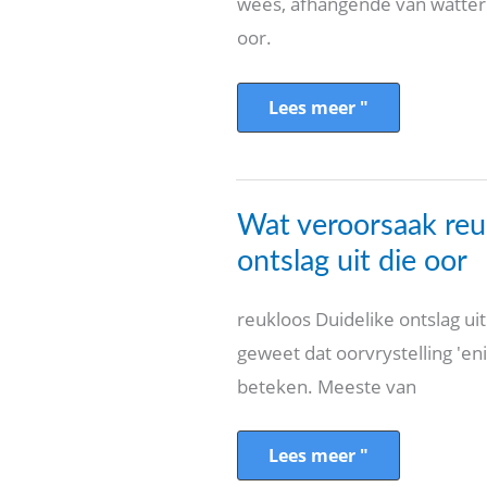
wees, afhangende van watter s
oor.
Lees meer "
Wat
Wat veroorsaak reu
veroorsaak
reuklose
ontslag uit die oor
duidelike
ontslag
uit
reukloos Duidelike ontslag ui
die
oor
geweet dat oorvrystelling 'enig
beteken. Meeste van
Lees meer "