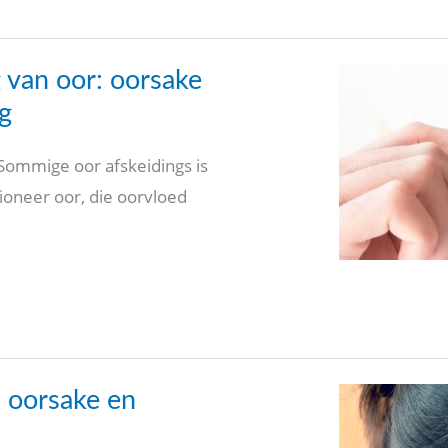
 van oor: oorsake
g
 Sommige oor afskeidings is
ioneer oor, die oorvloed
k oorsake en