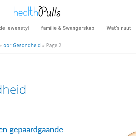
e lewenstyl
familie & Swangerskap
Wat's nuut
oor Gesondheid
Page 2
dheid
 en gepaardgaande