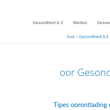
Slaan
oor
na
Gesondheid A-Z
Medies
Gesond
inhoud
huis
Gesondheid A-Z
oor Geson
Tipes
Tipes oorontlading
oorontlading