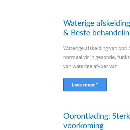
Waterige
Waterige afskeiding
afskeiding
van
& Beste behandelin
oor:
oorsake
&
Waterige afskeiding van oor!
Beste
behandeling
normaal vir 'n gesonde, funks
van waterige afvoer van
Lees meer "
Oorontlading:
Oorontlading: Ster
Sterk
oorsake
voorkoming
en