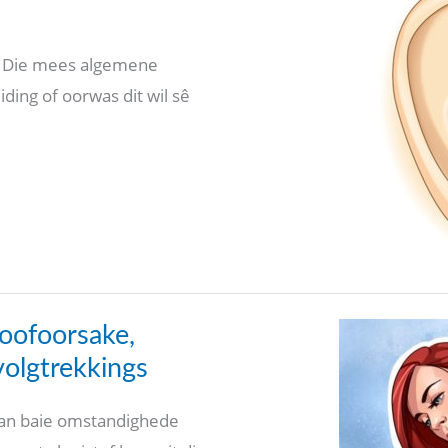
g! Die mees algemene
iding of oorwas dit wil sê
Hoofoorsake,
olgtrekkings
van baie omstandighede