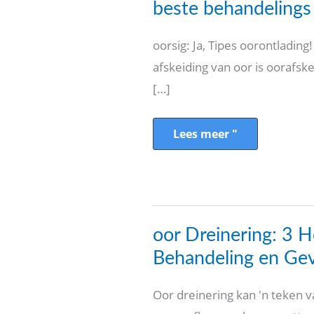
en
beste behandelings
gepaardgaande
beste
behandelings
oorsig: Ja, Tipes oorontladin
afskeiding van oor is oorafske
[…]
Lees meer "
oor
oor Dreinering: 3 
Dreinering:
3
Behandeling en Gev
Hoofoorsake,
Behandeling
en
Oor dreinering kan 'n teken 
Gevolgtrekkings