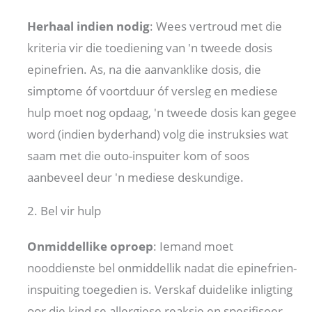
Herhaal indien nodig
: Wees vertroud met die
kriteria vir die toediening van 'n tweede dosis
epinefrien. As, na die aanvanklike dosis, die
simptome óf voortduur óf versleg en mediese
hulp moet nog opdaag, 'n tweede dosis kan gegee
word (indien byderhand) volg die instruksies wat
saam met die outo-inspuiter kom of soos
aanbeveel deur 'n mediese deskundige.
2. Bel vir hulp
Onmiddellike oproep
: Iemand moet
nooddienste bel onmiddellik nadat die epinefrien-
inspuiting toegedien is. Verskaf duidelike inligting
oor die kind se allergiese reaksie en spesifiseer