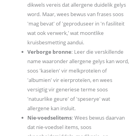
dikwels vereis dat allergene duidelik gelys
word. Maar, wees bewus van frases soos
'mag bevat' of 'geproduseer in 'n fasiliteit
wat ook verwerk,’ wat moontlike
kruisbesmetting aandui.
Verborge bronne
: Leer die verskillende
name waaronder allergene gelys kan word,
soos 'kaseïen' vir melkproteïen of
'albumien' vir eierproteïen, en wees
versigtig vir generiese terme soos
'natuurlike geure' of 'speserye' wat
allergene kan insluit.
Nie-voedselitems
: Wees bewus daarvan
dat nie-voedsel items, soos