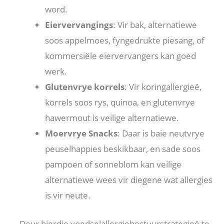
word.
Eiervervangings
: Vir bak, alternatiewe
soos appelmoes, fyngedrukte piesang, of
kommersiële eiervervangers kan goed
werk.
Glutenvrye korrels
: Vir koringallergieë,
korrels soos rys, quinoa, en glutenvrye
hawermout is veilige alternatiewe.
Moervrye Snacks
: Daar is baie neutvrye
peuselhappies beskikbaar, en sade soos
pampoen of sonneblom kan veilige
alternatiewe wees vir diegene wat allergies
is vir neute.
Deur hierdie voedselallergiebestuurstrategieë te