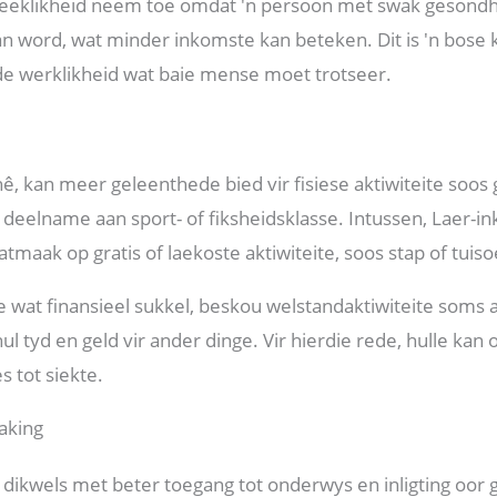
preeklikheid neem toe omdat 'n persoon met swak gesond
n word, wat minder inkomste kan beteken. Dit is 'n bose k
de werklikheid wat baie mense moet trotseer.
ê, kan meer geleenthede bied vir fisiese aktiwiteite soo
 deelname aan sport- of fiksheidsklasse. Intussen, Laer-i
tmaak op gratis of laekoste aktiwiteite, soos stap of tuis
e wat finansieel sukkel, beskou welstandaktiwiteite soms 
hul tyd en geld vir ander dinge. Vir hierdie rede, hulle kan
 tot siekte.
aking
dikwels met beter toegang tot onderwys en inligting oor