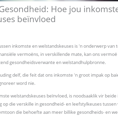
 Gesondheid: Hoe jou inkomst
ses beïnvloed
 tussen inkomste en welstandskeuses is 'n onderwerp va
finansiële vermoëns, in verskillende mate, kan ons vermo
luitend gesondheidsverwante en welstandhulpbronne.
uding delf, die feit dat ons inkomste 'n groot impak op ba
ïgnoreer word nie.
omste welstandskeuses beïnvloed, is noodsaaklik vir beide 
g op die verskille in gesondheid- en leefstylkeuses tussen
mtoon die behoefte aan meer billike gesondheids- en we