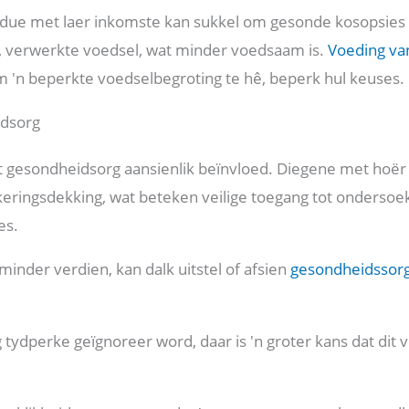
vidue met laer inkomste kan sukkel om gesonde kosopsies
 verwerkte voedsel, wat minder voedsaam is.
Voeding van
m 'n beperkte voedselbegroting te hê, beperk hul keuses.
idsorg
 gesondheidsorg aansienlik beïnvloed. Diegene met hoër 
eringsdekking, wat beteken veilige toegang tot onderso
es.
inder verdien, kan dalk uitstel of afsien
gesondheidssor
 tydperke geïgnoreer word, daar is 'n groter kans dat dit 