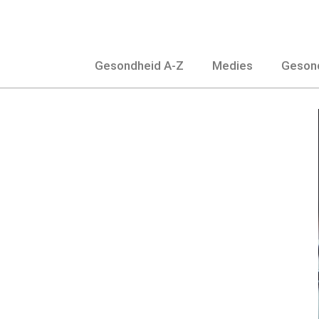
Slaan
oor
na
Gesondheid A-Z
Medies
Gesond
inhoud