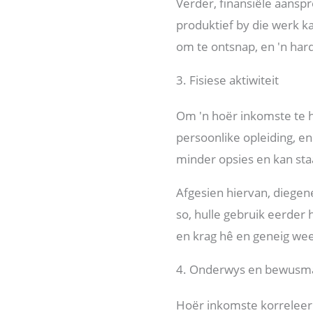
Verder, finansiële aans
produktief by die werk ka
om te ontsnap, en 'n har
3. Fisiese aktiwiteit
Om 'n hoër inkomste te h
persoonlike opleiding, en
minder opsies en kan staa
Afgesien hiervan, diegen
so, hulle gebruik eerder 
en krag hê en geneig wees
4. Onderwys en bewusm
Hoër inkomste korreleer 