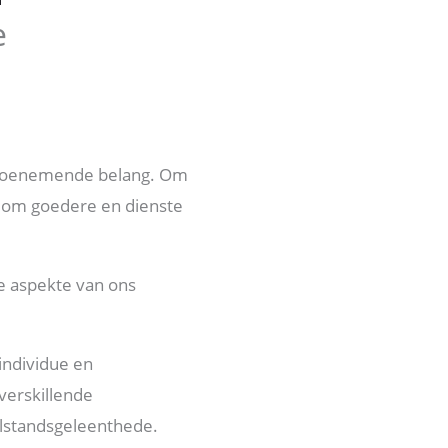
e
n toenemende belang. Om
ë om goedere en dienste
ie aspekte van ons
individue en
 verskillende
lstandsgeleenthede.