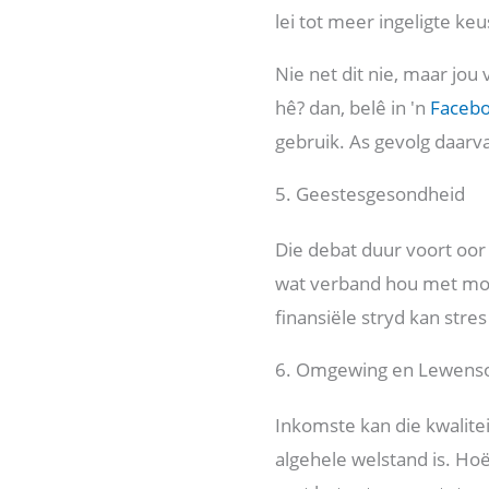
lei tot meer ingeligte ke
Nie net dit nie, maar jou
hê? dan, belê in 'n
Facebo
gebruik. As gevolg daarv
5. Geestesgesondheid
Die debat duur voort oor 
wat verband hou met mon
finansiële stryd kan stre
6. Omgewing en Lewens
Inkomste kan die kwalite
algehele welstand is. Ho