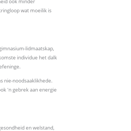
heid ook minder
ringloop wat moeilik is
s gimnasium-lidmaatskap,
nkomste individue het dalk
oefeninge.
as nie-noodsaaklikhede.
 ook 'n gebrek aan energie
 gesondheid en welstand,