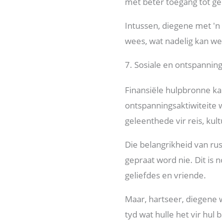
met beter toegang tot 
Intussen, diegene met '
wees, wat nadelig kan we
7. Sosiale en ontspanning
Finansiële hulpbronne ka
ontspanningsaktiwiteite 
geleenthede vir reis, kul
Die belangrikheid van r
gepraat word nie. Dit is 
geliefdes en vriende.
Maar, hartseer, diegene 
tyd wat hulle het vir hul