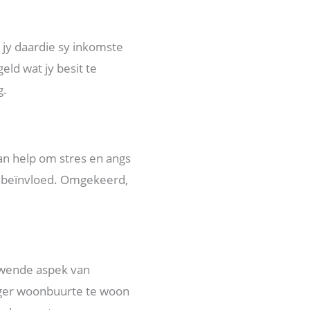
 jy daardie sy inkomste
ld wat jy besit te
g.
kan help om stres en angs
f beïnvloed. Omgekeerd,
ewende aspek van
liger woonbuurte te woon