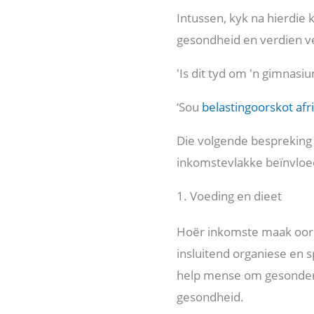
Intussen, kyk na hierdie 
gesondheid en verdien v
'Is dit tyd om 'n gimnas
‘Sou
belastingoorskot afri
Die volgende bespreking s
inkomstevlakke beïnvloe
1. Voeding en dieet
Hoër inkomste maak oor 
insluitend organiese en s
help mense om gesonder e
gesondheid.