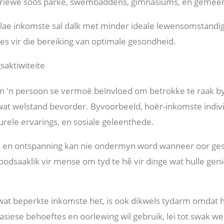
geriewe soos parke, swembaddens, gimnasiums, en geme
n lae inkomste sal dalk met minder ideale lewensomstand
es vir die bereiking van optimale gesondheid.
saktiwiteite
n 'n persoon se vermoë beïnvloed om betrokke te raak by
wat welstand bevorder. Byvoorbeeld, hoër-inkomste indiv
turele ervarings, en sosiale geleenthede.
us en ontspanning kan nie ondermyn word wanneer oor ge
noodsaaklik vir mense om tyd te hê vir dinge wat hulle gen
wat beperkte inkomste het, is ook dikwels tydarm omdat h
 basiese behoeftes en oorlewing wil gebruik, lei tot swak w