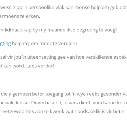
kwessie op 'n persoonlike vlak kan mense help om gebiede 
ermoëns te erken.
ium-lidmaatskap by my maandelikse begroting te voeg?'
gting
help my om meer te verdien?'
al vir jou 'n uiteensetting gee van hoe verskillende aspe
d kan word. Lees verder!
die algemeen beter toegang tot 'n wye reeks gesonder vo
pesiale kosse. Onverbasend, 'n vars dieet, voedsame kos e
etgewoontes aan te kweek wat noodsaaklik is vir beter f