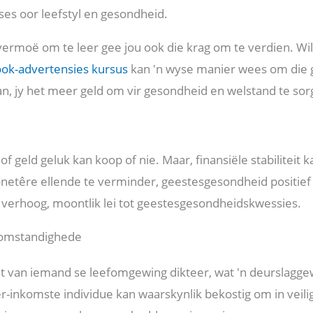
uses oor leefstyl en gesondheid.
 vermoë om te leer gee jou ook die krag om te verdien. Wil
ok-advertensies kursus
kan 'n wyse manier wees om die ge
an, jy het meer geld om vir gesondheid en welstand te sor
of geld geluk kan koop of nie. Maar, finansiële stabiliteit 
etêre ellende te verminder, geestesgesondheid positie
s verhoog, moontlik lei tot geestesgesondheidskwessies.
omstandighede
it van iemand se leefomgewing dikteer, wat 'n deurslagg
ër-inkomste individue kan waarskynlik bekostig om in vei