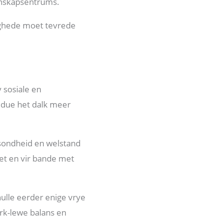
enskapsentrums.
ighede moet tevrede
 sosiale en
idue het dalk meer
sondheid en welstand
iet en vir bande met
ulle eerder enige vrye
erk-lewe balans en