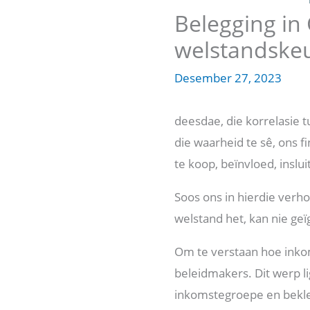
Belegging in
welstandskeu
Desember 27, 2023
deesdae, die korrelasie
die waarheid te sê, ons 
te koop, beïnvloed, ins
Soos ons in hierdie verho
welstand het, kan nie ge
Om te verstaan ​​hoe ink
beleidmakers. Dit werp li
inkomstegroepe en bekle