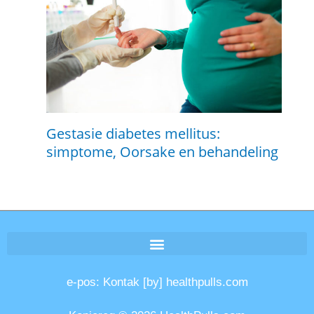
Gestasie diabetes mellitus:
simptome, Oorsake en behandeling
e-pos: Kontak [by] healthpulls.com