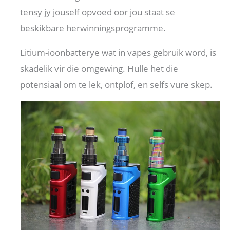
tensy jy jouself opvoed oor jou staat se
beskikbare herwinningsprogramme.
Litium-ioonbatterye wat in vapes gebruik word, is
skadelik vir die omgewing. Hulle het die
potensiaal om te lek, ontplof, en selfs vure skep.