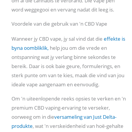
om al die cannabis te verbrand. Die vape pen
word weggegooi en vervang nadat dit leeg is.
Voordele van die gebruik van 'n CBD Vape
Wanneer jy CBD vape, jy sal vind dat die
effekte is
byna oombliklik,
help jou om die vrede en
ontspanning wat jy verlang binne sekondes te
bereik. Daar is ook baie geure, formulerings, en
sterk punte om van te kies, maak die vind van jou
ideale vape aangenaam en eenvoudig.
Om 'n uiteenlopende reeks opsies te verken en 'n
premium CBD vaping-ervaring te verseker,
oorweeg om in die
versameling van Just Delta-
produkte
, wat 'n verskeidenheid van hoë-gehalte