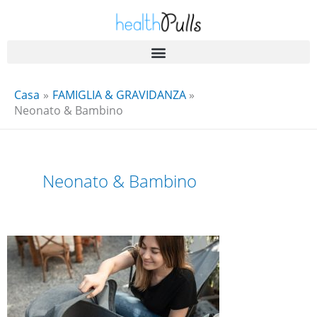
Salta
al
contenuto
Casa
FAMIGLIA & GRAVIDANZA
Neonato & Bambino
Neonato & Bambino
Aria
fresca
per
i
neonati:
Vantaggi
e
suggerimenti