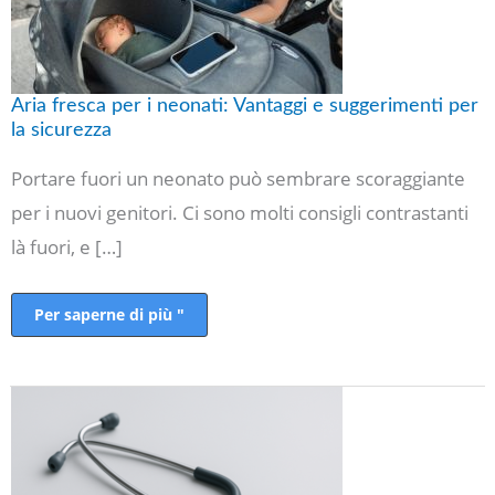
per
la
sicurezza
Aria fresca per i neonati: Vantaggi e suggerimenti per
la sicurezza
Portare fuori un neonato può sembrare scoraggiante
per i nuovi genitori. Ci sono molti consigli contrastanti
là fuori, e […]
Per saperne di più "
Lesioni
alla
nascita
e
negligenza
medica:
Cosa