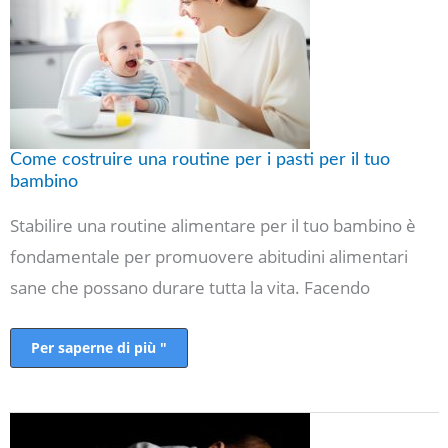
per
i
pasti
per
il
tuo
bambino
Come costruire una routine per i pasti per il tuo
bambino
Stabilire una routine alimentare per il tuo bambino è
fondamentale per promuovere abitudini alimentari
sane che possano durare tutta la vita. Facendo
Per saperne di più "
Come
prevenire
lesioni