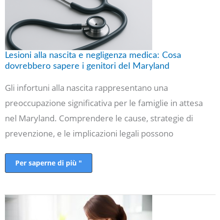
dovrebbero
sapere
i
genitori
del
Maryland
Lesioni alla nascita e negligenza medica: Cosa
dovrebbero sapere i genitori del Maryland
Gli infortuni alla nascita rappresentano una
preoccupazione significativa per le famiglie in attesa
nel Maryland. Comprendere le cause, strategie di
prevenzione, e le implicazioni legali possono
Per saperne di più "
Come
costruire
una
routine