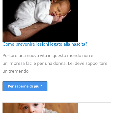
legate
alla
nascita?
Come prevenire lesioni legate alla nascita?
Portare una nuova vita in questo mondo non è
un'impresa facile per una donna. Lei deve sopportare
un tremendo
Per saperne di più "
Cosa
sono
i