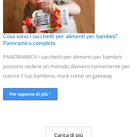
sacchetti
per
alimenti
per
bambini?
Panoramica
completa
Cosa sono i sacchetti per alimenti per bambini?
Panoramica completa
PANORAMICA I sacchetti per alimenti per bambini
possono vedere un metodo davvero conveniente per
nutrire il tuo bambino, ma è come un gateway
Per saperne di più "
Carica di più