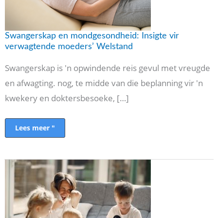
Swangerskap en mondgesondheid: Insigte vir
verwagtende moeders’ Welstand
Swangerskap is 'n opwindende reis gevul met vreugde
en afwagting. nog, te midde van die beplanning vir 'n
kwekery en doktersbesoeke, […]
Lees meer "
Hoe
om
nuwe
ouerstres
te
verminder