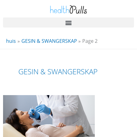
Slaan
oor
na
inhoud
huis
GESIN & SWANGERSKAP
Page 2
GESIN & SWANGERSKAP
Swangerskap
en
mondgesondheid:
Insigte
vir
verwagtende
moeders’
Welstand