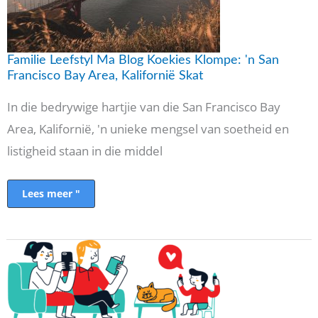
Bay
Area,
Kalifornië
Skat
Familie Leefstyl Ma Blog Koekies Klompe: 'n San
Francisco Bay Area, Kalifornië Skat
In die bedrywige hartjie van die San Francisco Bay
Area, Kalifornië, 'n unieke mengsel van soetheid en
listigheid staan ​​in die middel
Lees meer "
Dallas
Texas
Blogger
Daddy
Blogger
Lifestyle
Blog
Days