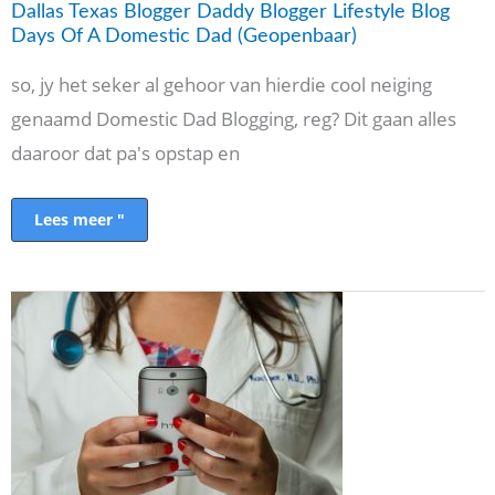
Of
Dallas Texas Blogger Daddy Blogger Lifestyle Blog
A
Days Of A Domestic Dad (Geopenbaar)
Domestic
Dad
(Geopenbaar)
so, jy het seker al gehoor van hierdie cool neiging
genaamd Domestic Dad Blogging, reg? Dit gaan alles
daaroor dat pa's opstap en
Lees meer "
Wanneer
moet
u
'n
gesondheidsorgverskaffer
raadpleeg
oor
u
gesondheid?