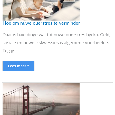
Hoe om nuwe ouerstres te verminder
Daar is baie dinge wat tot nuwe ouerstres bydra. Geld,
sosiale en huwelikskwessies is algemene voorbeelde.
Tog jy
Lees meer "
Familie
Leefstyl
Ma
Blog
Koekies
Klompe:
'n
San
Francisco