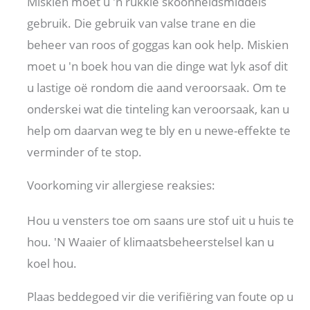
Miskien moet u 'n rukkie skoonheidsmiddels
gebruik. Die gebruik van valse trane en die
beheer van roos of goggas kan ook help. Miskien
moet u 'n boek hou van die dinge wat lyk asof dit
u lastige oë rondom die aand veroorsaak. Om te
onderskei wat die tinteling kan veroorsaak, kan u
help om daarvan weg te bly en u newe-effekte te
verminder of te stop.
Voorkoming vir allergiese reaksies:
Hou u vensters toe om saans ure stof uit u huis te
hou. 'N Waaier of klimaatsbeheerstelsel kan u
koel hou.
Plaas beddegoed vir die verifiëring van foute op u