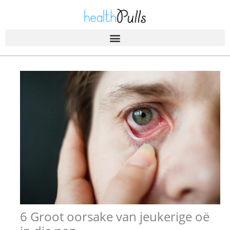
Slaan
oor
na
inhoud
6 Groot oorsake van jeukerige oë