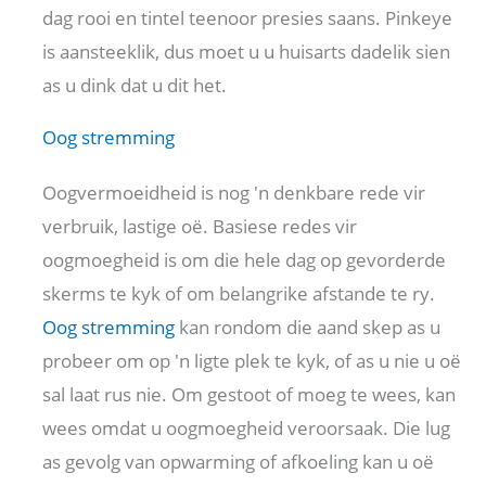
dag rooi en tintel teenoor presies saans. Pinkeye
is aansteeklik, dus moet u u huisarts dadelik sien
as u dink dat u dit het.
Oog stremming
Oogvermoeidheid is nog 'n denkbare rede vir
verbruik, lastige oë. Basiese redes vir
oogmoegheid is om die hele dag op gevorderde
skerms te kyk of om belangrike afstande te ry.
Oog stremming
kan rondom die aand skep as u
probeer om op 'n ligte plek te kyk, of as u nie u oë
sal laat rus nie. Om gestoot of moeg te wees, kan
wees omdat u oogmoegheid veroorsaak. Die lug
as gevolg van opwarming of afkoeling kan u oë