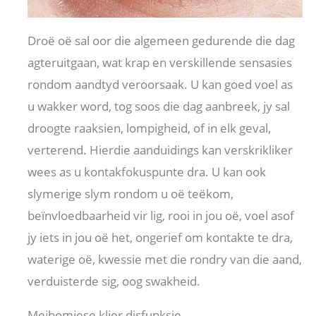
Droë oë sal oor die algemeen gedurende die dag
agteruitgaan, wat krap en verskillende sensasies
rondom aandtyd veroorsaak. U kan goed voel as
u wakker word, tog soos die dag aanbreek, jy sal
droogte raaksien, lompigheid, of in elk geval,
verterend. Hierdie aanduidings kan verskrikliker
wees as u kontakfokuspunte dra. U kan ook
slymerige slym rondom u oë teëkom,
beïnvloedbaarheid vir lig, rooi in jou oë, voel asof
jy iets in jou oë het, ongerief om kontakte te dra,
waterige oë, kwessie met die rondry van die aand,
verduisterde sig, oog swakheid.
Meibomiese klier disfunksie