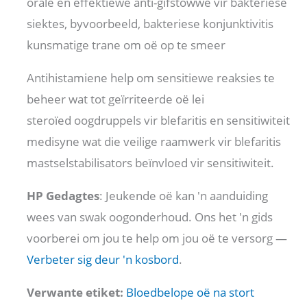
orale en effektiewe anti-gifstowwe vir bakteriese
siektes, byvoorbeeld, bakteriese konjunktivitis
kunsmatige trane om oë op te smeer
Antihistamiene help om sensitiewe reaksies te
beheer wat tot geïrriteerde oë lei
steroïed oogdruppels vir blefaritis en sensitiwiteit
medisyne wat die veilige raamwerk vir blefaritis
mastselstabilisators beïnvloed vir sensitiwiteit.
HP Gedagtes
: Jeukende oë kan 'n aanduiding
wees van swak oogonderhoud. Ons het 'n gids
voorberei om jou te help om jou oë te versorg —
Verbeter sig deur 'n kosbord
.
Verwante etiket:
Bloedbelope oë na stort