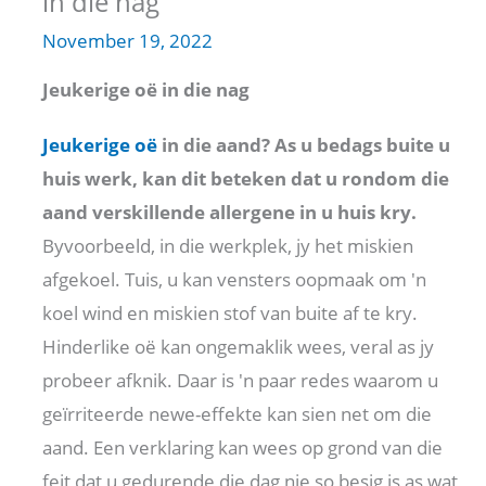
in die nag
November 19, 2022
Jeukerige oë in die nag
Jeukerige oë
in die aand? As u bedags buite u
huis werk, kan dit beteken dat u rondom die
aand verskillende allergene in u huis kry.
Byvoorbeeld, in die werkplek, jy het miskien
afgekoel. Tuis, u kan vensters oopmaak om 'n
koel wind en miskien stof van buite af te kry.
Hinderlike oë kan ongemaklik wees, veral as jy
probeer afknik. Daar is 'n paar redes waarom u
geïrriteerde newe-effekte kan sien net om die
aand. Een verklaring kan wees op grond van die
feit dat u gedurende die dag nie so besig is as wat