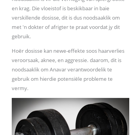
en krag. Die vloeistof is beskikbaar in baie
verskillende dosisse, dit is dus noodsaaklik om
met 'n dokter of afrigter te praat voordat jy dit
gebruik.
Hoër dosisse kan newe-effekte soos haarverlies
veroorsaak, aknee, en aggressie. daarom, dit is
noodsaaklik om Anavar verantwoordelik te
gebruik om hierdie potensiële probleme te
vermy.