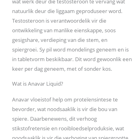
wat werk deur die testosteroon te vervang wat
natuurlik deur die liggaam geproduseer word.
Testosteroon is verantwoordelik vir die
ontwikkeling van manlike eienskappe, soos
gesigshare, verdieping van die stem, en
spiergroei. Sy pil word mondelings geneem en is
in tabletvorm beskikbaar. Dit word gewoonlik een
keer per dag geneem, met of sonder kos.
Wat is Anavar Liquid?
Anavar vloeistof help om proteïensintese te
bevorder, wat noodsaaklik is vir die bou van
spiere. Daarbenewens, dit verhoog
stikstofretensie en rooibloedselproduksie, wat
noodsaaklik is vir die verhoging van spiergrootte