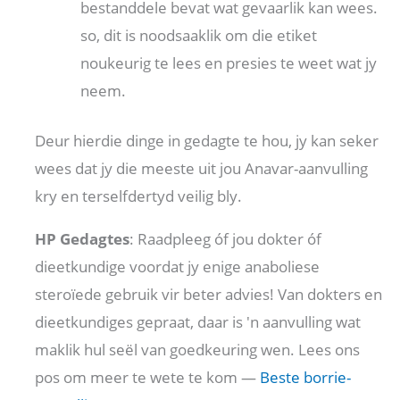
bestanddele bevat wat gevaarlik kan wees.
so, dit is noodsaaklik om die etiket
noukeurig te lees en presies te weet wat jy
neem.
Deur hierdie dinge in gedagte te hou, jy kan seker
wees dat jy die meeste uit jou Anavar-aanvulling
kry en terselfdertyd veilig bly.
HP Gedagtes
: Raadpleeg óf jou dokter óf
dieetkundige voordat jy enige anaboliese
steroïede gebruik vir beter advies! Van dokters en
dieetkundiges gepraat, daar is 'n aanvulling wat
maklik hul seël van goedkeuring wen. Lees ons
pos om meer te wete te kom —
Beste borrie-