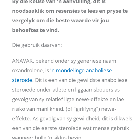
By die keuse van 'n aanvulling, dit is
noodsaaklik om resensies te lees en pryse te
vergelyk om die beste waarde vir jou
behoeftes te vind.
Die gebruik daarvan:
ANAVAR, bekend onder sy generiese naam
oxandrolone, is
'n mondelinge anaboliese
steroïde
. Dit is een van die gewildste anaboliese
steroïede onder atlete en liggaamsbouers as
gevolg van sy relatief ligte newe-effekte en lae
risiko van manlikheid. (of "girlifying") newe-
effekte. As gevolg van sy gewildheid, dit is dikwels
een van die eerste steroïede wat mense gebruik
wanneer hulle 'n siklus begin.