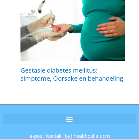
Gestasie diabetes mellitus:
simptome, Oorsake en behandeling
e-pos: Kontak [by] healthpulls.com