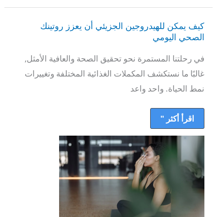
كيف
يمكن
كيف يمكن للهيدروجين الجزيئي أن يعزز روتينك
للهيدروجين
الجزيئي
الصحي اليومي
أن
يعزز
في رحلتنا المستمرة نحو تحقيق الصحة والعافية الأمثل,
روتينك
الصحي
غالبًا ما نستكشف المكملات الغذائية المختلفة وتغييرات
اليومي
نمط الحياة. واحد واعد
اقرأ أكثر "