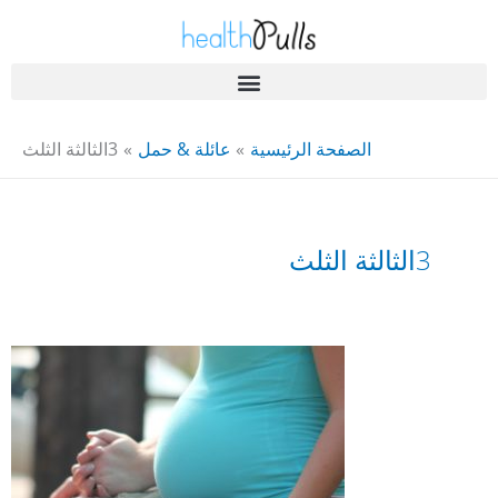
خطى
لى
لمحتوى
الصحة A-Z
الصفحة الرئيسية
عائلة & حمل
3الثالثة الثلث
3الثالثة الثلث
أعراض
الحمل
من
أسبوع
لأسبوع
في
الفصل
3RD