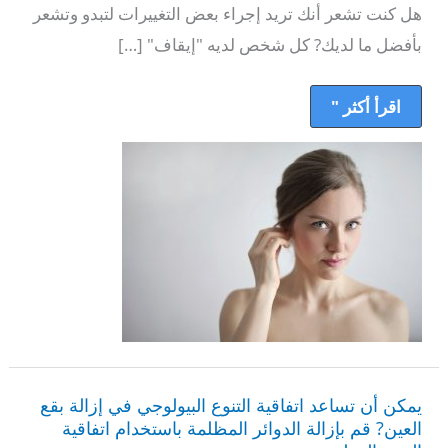
والشعور
هل كنت تشعر أنك تريد إجراء بعض التغييرات لتبدو وتشعر
بأفضل
ما
بأفضل ما لديك? كل شخص لديه "إيقاف" […]
لديك
اقرأ أكثر "
يمكن
أن
يمكن أن تساعد اتفاقية التنوع البيولوجي في إزالة بقع
تساعد
اتفاقية
العين? قم بإزالة الدوائر المظلمة باستخدام اتفاقية
التنوع