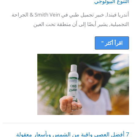
التنوع البيولوجي
البيولوجي
في
إزالة
أندريا فيندا, خبير تجميل طبي في Smith Vein & الجراحة
بقع
التجميلية, يشير أيضًا إلى أن منطقة تحت العين
العين?
قم
بإزالة
الدوائر
اقرأ أكثر "
المظلمة
باستخدام
اتفاقية
التنوع
البيولوجي
7
أفضل
7 أفضل العصي واقية من الشمس وبأسعار معقولة
العصي