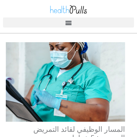
خطى
لى
لمحتوى
الصحة A-Z
المسار الوظيفي لقائد التمريض