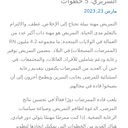
السريري: 5 خطوات
مارس 23, 2023
التمريض مهنة نبيلة تحتاج إلى الإخلاص, عطف, والالتزام
بالتعلم مدى الحياة. التمريض هو مهنة ذات أكبر عدد من
العمالة في الولايات المتحدة; ما مجموعه 4.2 مليون RN
(الممرضات المسجلات) في البلاد. يتضمن التمريض توفير
رعاية ودعم شاملين للأفراد, العائلات, والمجتمعات.
في
حين أن العديد من الممرضات يكتفون بتقديم رعاية
استثنائية للمرضى بجانب السرير, ويطمح آخرون إلى أن
يصبحوا قادة في مجالهم.
يلعب قادة الممرضات دورًا فعالًا في تحسين نتائج
المرضى, الدعوة لطاقم التمريض, وصياغة سياسات
الرعاية الصحية. إذا كنت ممرضًا مهتمًا بتولي دور قيادي,
هناك العديد من الخطوات التي يمكنك اتخاذها لتطوير