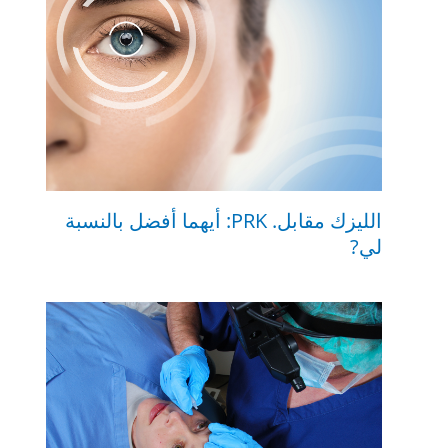
الليزك مقابل. PRK: أيهما أفضل بالنسبة
لي?