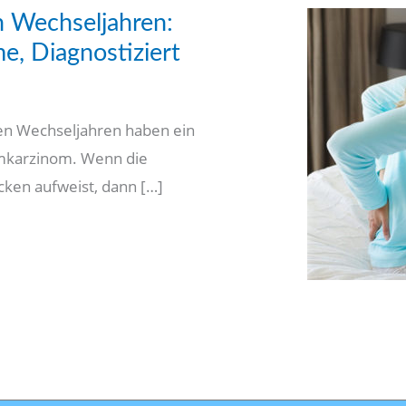
 Wechseljahren:
, Diagnostiziert
en Wechseljahren haben ein
umkarzinom. Wenn die
ecken aufweist, dann […]