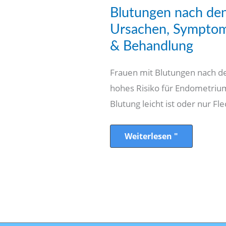
Blutungen
Blutungen nach den
nach
den
Ursachen, Symptome
Wechseljahren:
Ursachen,
& Behandlung
Symptome,
Diagnostiziert
&
Frauen mit Blutungen nach d
Behandlung
hohes Risiko für Endometri
Blutung leicht ist oder nur Fl
Weiterlesen "