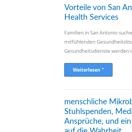
Vorteile
Vorteile von San A
von
San
Health Services
Antonio
Home
Health
Familien in San Antonio such
Services
mitfühlenden Gesundheitslös
Gesundheitsdienste werden i
Weiterlesen "
menschliche
menschliche Mikrob
Mikroben.org:
Stuhlspenden,
Stuhlspenden, Medi
Medizinische
Ansprüche,
Ansprüche, und ein
und
ein
auf die Wahrheit