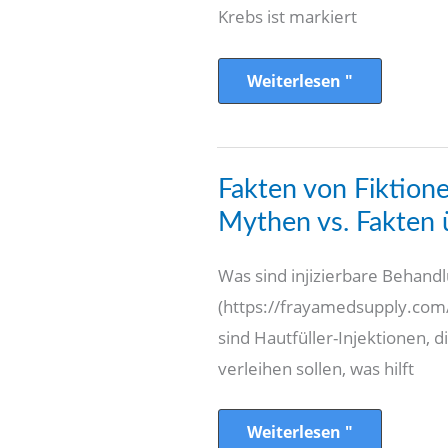
Krebs
Krebs ist markiert
Weiterlesen "
Fakten
Fakten von Fiktion
von
Fiktionen
Mythen vs. Fakten 
trennen:
Mythen
vs.
Was sind injizierbare Behand
Fakten
über
(https://frayamedsupply.com/
Hautfüller
sind Hautfüller-Injektionen, 
verleihen sollen, was hilft
Weiterlesen "