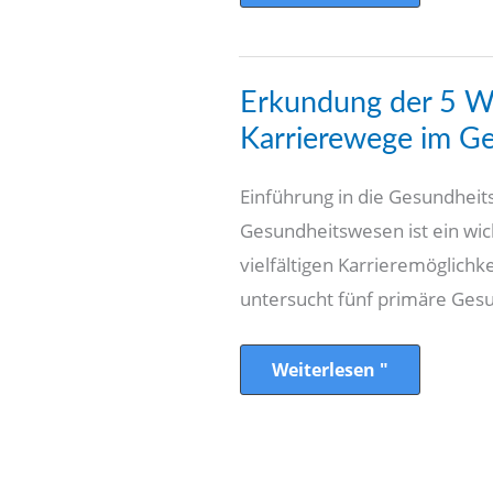
Erkundung
Erkundung der 5 W
der
5
Karrierewege im G
Wichtige
Karrierewege
im
Einführung in die Gesundheits
Gesundheitswesen
Gesundheitswesen ist ein wic
vielfältigen Karrieremöglichke
untersucht fünf primäre Ges
Weiterlesen "