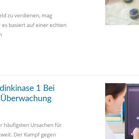
eld zu verdienen, mag
 es basiert auf einer echten
n
dinkinase 1 Bei
d Überwachung
er häufigsten Ursachen für
ltweit. Der Kampf gegen