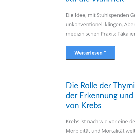
genauerer
Blick
auf
die
Die Idee, mit Stuhlspenden G
Wahrheit
unkonventionell klingen, Aber
medizinischen Praxis: Fäkalie
Weiterlesen "
Die
Die Rolle der Thymi
Rolle
der
der Erkennung un
Thymidinkinase
1
von Krebs
Bei
der
Erkennung
Krebs ist nach wie vor eine d
und
Überwachung
Morbidität und Mortalität we
von