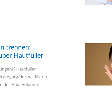
en trennen:
über Hautfüller
lungen?? Hautfüller
category/dermal-fillers)
die der Haut Volumen