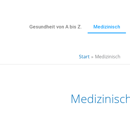
Zum
Inhalt
springen
Gesundheit von A bis Z.
Medizinisch
Start
Medizinisch
Medizinisc