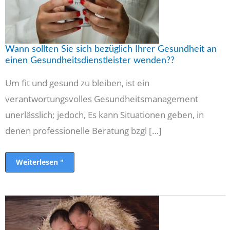
einen
Gesundheitsdienstleister
wenden??
Wann sollten Sie sich bezüglich Ihrer Gesundheit an
einen Gesundheitsdienstleister wenden??
Um fit und gesund zu bleiben, ist ein
verantwortungsvolles Gesundheitsmanagement
unerlässlich; jedoch, Es kann Situationen geben, in
denen professionelle Beratung bzgl […]
Weiterlesen "
Schwangerschaft
mit
Zwillingen-
Was
zu