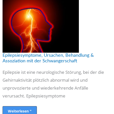
Epilepsiesymptome,
Ursachen,
Behandlung
&
Assoziation
mit
der
Schwangerschaft
Epilepsiesymptome, Ursachen, Behandlung &
Assoziation mit der Schwangerschaft
Epilepsie ist eine neurologische Störung, bei der die
Gehirnaktivität plötzlich abnormal wird und
unprovozierte und wiederkehrende Anfälle
verursacht. Epilepsiesymptome
Weiterlesen "