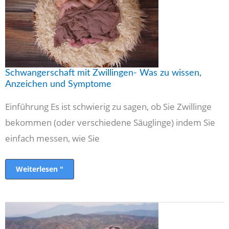
wissen,
Anzeichen
und
Symptome
Schwangerschaft mit Zwillingen- Was zu wissen,
Anzeichen und Symptome
Einführung Es ist schwierig zu sagen, ob Sie Zwillinge
bekommen (oder verschiedene Säuglinge) indem Sie
einfach messen, wie Sie
Weiterlesen "
Schwangere
Bauchuntersuchung
mit
bester