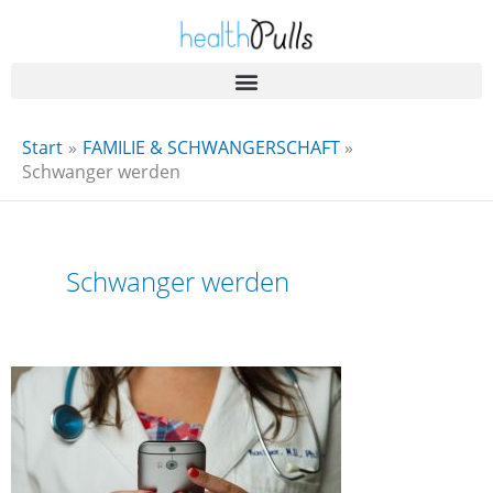
Zum
Inhalt
springen
Start
FAMILIE & SCHWANGERSCHAFT
Schwanger werden
Schwanger werden
Wann
sollten
Sie
sich
bezüglich
Ihrer
Gesundheit
an