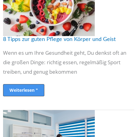
Körper
und
Geist
8 Tipps zur guten Pflege von Körper und Geist
Wenn es um Ihre Gesundheit geht, Du denkst oft an
die großen Dinge: richtig essen, regelmäßig Sport
treiben, und genug bekommen
Weiterlesen "
Alles,
was
Sie
über
Walk-
In-