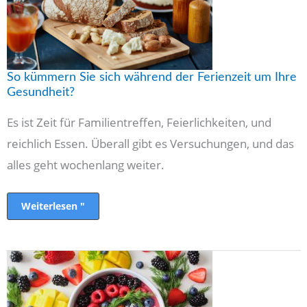
um
Ihre
Gesundheit?
So kümmern Sie sich während der Ferienzeit um Ihre
Gesundheit?
Es ist Zeit für Familientreffen, Feierlichkeiten, und
reichlich Essen. Überall gibt es Versuchungen, und das
alles geht wochenlang weiter.
Weiterlesen "
8
Tipps
zur
guten
Pflege
von