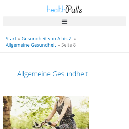
Zum
Inhalt
springen
Start
Gesundheit von A bis Z.
Allgemeine Gesundheit
Seite 8
Allgemeine Gesundheit
Was
Sie
wirklich
tun
sollten,
um
Ihre
Gesundheit