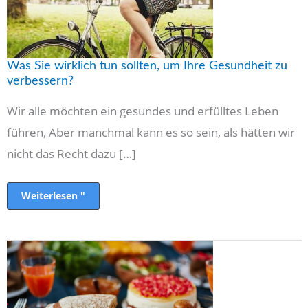
zu
verbessern?
Was Sie wirklich tun sollten, um Ihre Gesundheit zu
verbessern?
Wir alle möchten ein gesundes und erfülltes Leben
führen, Aber manchmal kann es so sein, als hätten wir
nicht das Recht dazu […]
Weiterlesen "
So
kümmern
Sie
sich
während
der
Ferienzeit