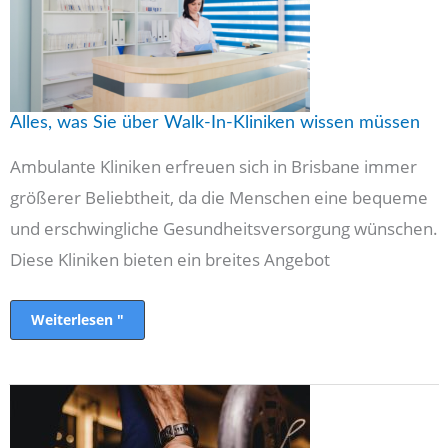
Kliniken
wissen
müssen
Alles, was Sie über Walk-In-Kliniken wissen müssen
Ambulante Kliniken erfreuen sich in Brisbane immer
größerer Beliebtheit, da die Menschen eine bequeme
und erschwingliche Gesundheitsversorgung wünschen.
Diese Kliniken bieten ein breites Angebot
Weiterlesen "
Sporternährung:
Bekommst
du
als
veganer