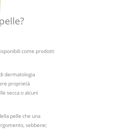
pelle?
disponibili come prodotti
di dermatologia
vere proprietà
lle secca o alcuni
della pelle che una
 argomento, sebbene;