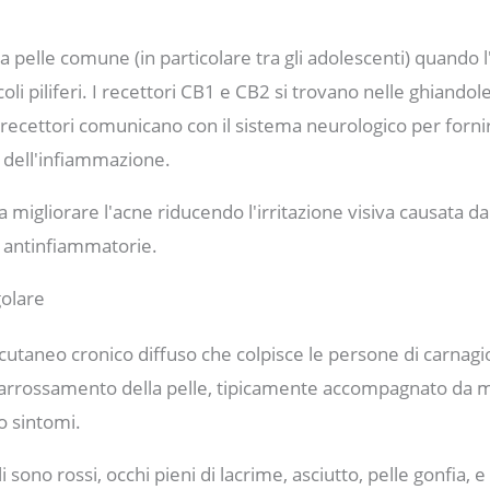
a pelle comune (in particolare tra gli adolescenti) quando l'
icoli piliferi. I recettori CB1 e CB2 si trovano nelle ghiandol
ti recettori comunicano con il sistema neurologico per fornir
 dell'infiammazione.
 migliorare l'acne riducendo l'irritazione visiva causata dai fo
à antinfiammatorie.
golare
cutaneo cronico diffuso che colpisce le persone di carnagi
 arrossamento della pelle, tipicamente accompagnato da 
no sintomi.
rali sono rossi, occhi pieni di lacrime, asciutto, pelle gonfia,