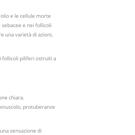
olio e le cellule morte
e sebacee e nei follicoli
e una varietà di azioni,
llicoli piliferi ostruiti a
one chiara.
minuscolo, protuberanze
 e una sensazione di