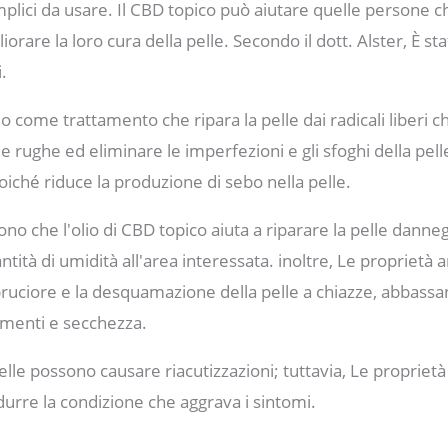
plici da usare. Il CBD topico può aiutare quelle persone c
liorare la loro cura della pelle. Secondo il dott. Alster, È s
.
io come trattamento che ripara la pelle dai radicali liberi 
e rughe ed eliminare le imperfezioni e gli sfoghi della pel
poiché riduce la produzione di sebo nella pelle.
no che l'olio di CBD topico aiuta a riparare la pelle danne
ità di umidità all'area interessata. inoltre, Le proprietà 
 bruciore e la desquamazione della pelle a chiazze, abbass
menti e secchezza.
elle possono causare riacutizzazioni; tuttavia, Le proprietà 
urre la condizione che aggrava i sintomi.