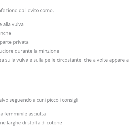
nfezione da lievito come,
e alla vulva
ianche
parte privata
ruciore durante la minzione
 sulla vulva e sulla pelle circostante, che a volte appare a
lvo seguendo alcuni piccoli consigli
na femminile asciutta
e larghe di stoffa di cotone