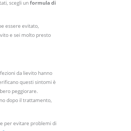
tati, scegli un
formula di
be essere evitato,
evito e sei molto presto
nfezioni da lievito hanno
erificano questi sintomi è
bbero peggiorare.
ano dopo il trattamento,
e per evitare problemi di