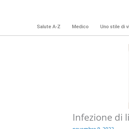
Salta
al
contenuto
Salute A-Z
Medico
Uno stile di 
Infezione di l
novembre 9, 2022