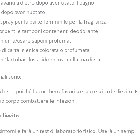
avanti a dietro dopo aver usato il bagno
to dopo aver nuotato
spray per la parte femminile per la fragranza
ssorbenti e tamponi contenenti deodorante
schiuma/usare saponi profumati
 di carta igienica colorata o profumata
n "lactobacillus acidophilus" nella tua dieta.
ali sono:
chero, poiché lo zucchero favorisce la crescita del lievito. 
tuo corpo combattere le infezioni.
 lievito
 sintomi e farà un test di laboratorio fisico. Userà un sem