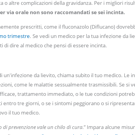
ita o altre complicazioni della gravidanza. Per i migliori risul
per via orale non sono raccomandati se sei incinta.
emente prescritti, come il fluconazolo (Diflucano) dovreb
mo trimestre
. Se vedi un medico per la tua infezione da li
ti di dire al medico che pensi di essere incinta.
 di un'infezione da lievito, chiama subito il tuo medico. Le i
fezioni, come le malattie sessualmente trasmissibili. Se si v
fficace, trattamento immediato, o le tue condizioni potre
 entro tre giorni, o se i sintomi peggiorano o si ripresent
ovo il tuo medico.
i prevenzione vale un chilo di cura.
” Impara alcune misur