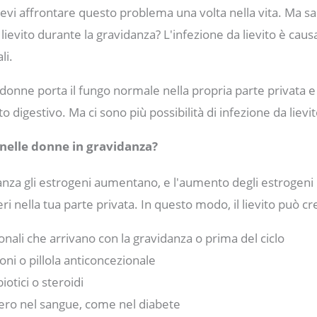
devi affrontare questo problema una volta nella vita. Ma sai
 lievito durante la gravidanza? L'infezione da lievito è causa
li.
 donne porta il fungo normale nella propria parte privata e 
o digestivo. Ma ci sono più possibilità di infezione da lievi
nelle donne in gravidanza?
nza gli estrogeni aumentano, e l'aumento degli estrogeni 
teri nella tua parte privata. In questo modo, il lievito può 
li che arrivano con la gravidanza o prima del ciclo
ni o pillola anticoncezionale
iotici o steroidi
hero nel sangue, come nel diabete