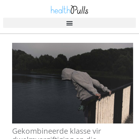
Slaan
oor
na
inhoud
Gekombineerde klasse vir