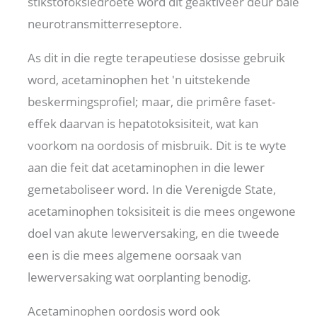
stikstofoksiedroete word dit geaktiveer deur baie
neurotransmitterreseptore.
As dit in die regte terapeutiese dosisse gebruik
word, acetaminophen het 'n uitstekende
beskermingsprofiel; maar, die primêre faset-
effek daarvan is hepatotoksisiteit, wat kan
voorkom na oordosis of misbruik. Dit is te wyte
aan die feit dat acetaminophen in die lewer
gemetaboliseer word. In die Verenigde State,
acetaminophen toksisiteit is die mees ongewone
doel van akute lewerversaking, en die tweede
een is die mees algemene oorsaak van
lewerversaking wat oorplanting benodig.
Acetaminophen oordosis word ook