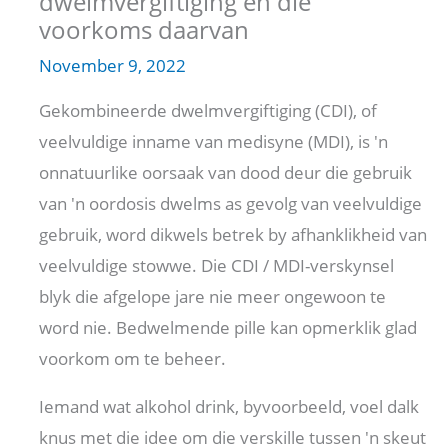
dwelmvergiftiging en die
voorkoms daarvan
November 9, 2022
Gekombineerde dwelmvergiftiging (CDI), of
veelvuldige inname van medisyne (MDI), is 'n
onnatuurlike oorsaak van dood deur die gebruik
van 'n oordosis dwelms as gevolg van veelvuldige
gebruik, word dikwels betrek by afhanklikheid van
veelvuldige stowwe. Die CDI / MDI-verskynsel
blyk die afgelope jare nie meer ongewoon te
word nie. Bedwelmende pille kan opmerklik glad
voorkom om te beheer.
Iemand wat alkohol drink, byvoorbeeld, voel dalk
knus met die idee om die verskille tussen 'n skeut