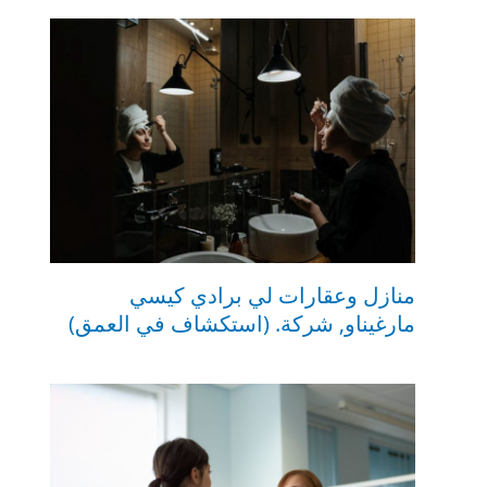
منازل وعقارات لي برادي كيسي
مارغيناو, شركة. (استكشاف في العمق)