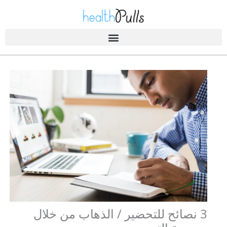
خطى
لى
لمحتوى
الصحة A-Z
3 نصائح للتحضير / الذهاب من خلال