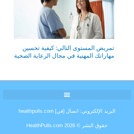
تمريض المستوى التالي: كيفية تحسين
مهاراتك المهنية في مجال الرعاية الصحية
البريد الإلكتروني: اتصال [في] healthpulls.com
حقوق النشر © 2026 HealthPulls.com