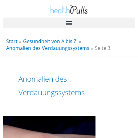
Zum
Inhalt
springen
Start
Gesundheit von A bis Z.
Anomalien des Verdauungssystems
Seite 3
Anomalien des
Verdauungssystems
Zöliakie-
Ausschlag:
Überblick,
Symptome
und