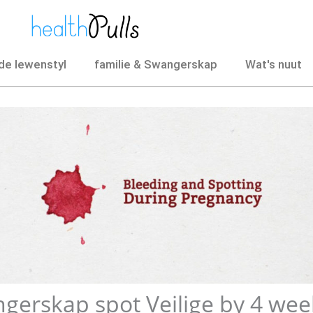
e lewenstyl
familie & Swangerskap
Wat's nuut
ngerskap spot Veilige by 4 wee