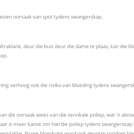
gesien oorsaak van spot tydens swangerskap.
traklank, deur die buis deur die dame te plaas, kan die bl
iep.
ing verhoog ook die risiko van bloeding tydens swangers
n die oorsaak wees van die servikale poliep, wat 'n abn
. Daar is meer kanse om hierdie poliep tydens swangerska
eenvlakke. Nuwe bloedvate word ook gevorm rondom hier