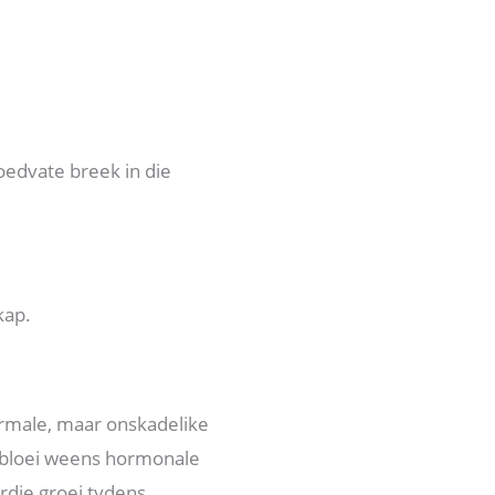
oedvate breek in die
kap.
ormale, maar onskadelike
p bloei weens hormonale
die groei tydens