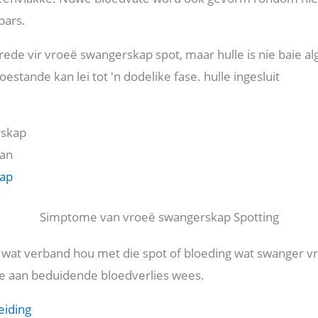
bars.
 rede vir vroeë swangerskap spot, maar hulle is nie baie 
estande kan lei tot 'n dodelike fase. hulle ingesluit
rskap
aan
ap
Simptome van vroeë swangerskap Spotting
 wat verband hou met die spot of bloeding wat swanger vr
ke aan beduidende bloedverlies wees.
eiding