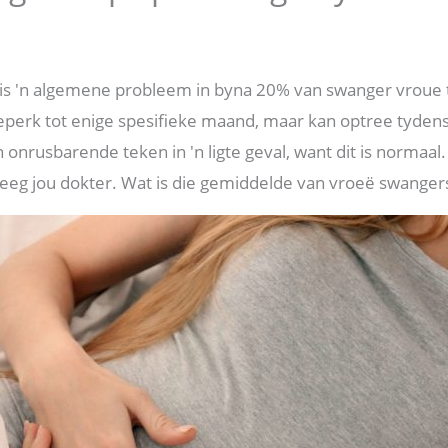
is 'n algemene probleem in byna 20% van swanger vroue 
beperk tot enige spesifieke maand, maar kan optree tydens
n onrusbarende teken in 'n ligte geval, want dit is normaal
eeg jou dokter. Wat is die gemiddelde van vroeë swangersk