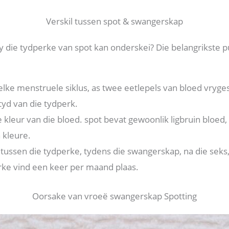
Verskil tussen spot & swangerskap
y die tydperke van spot kan onderskei? Die belangrikste p
lke menstruele siklus, as twee eetlepels van bloed vrygeste
tyd van die tydperk.
ie kleur van die bloed. spot bevat gewoonlik ligbruin bloed
 kleure.
ussen die tydperke, tydens die swangerskap, na die seks, 
ke vind een keer per maand plaas.
Oorsake van vroeë swangerskap Spotting