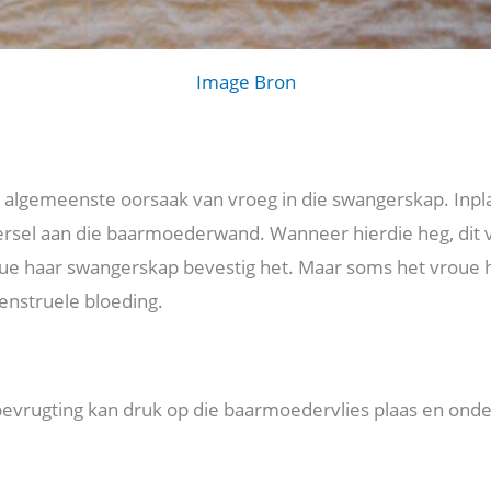
Image Bron
e algemeenste oorsaak van vroeg in die swangerskap. Inplan
rsel aan die baarmoederwand. Wanneer hierdie heg, dit v
oue haar swangerskap bevestig het. Maar soms het vroue h
enstruele bloeding.
vrugting kan druk op die baarmoedervlies plaas en ond