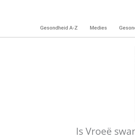
Slaan
oor
na
Gesondheid A-Z
Medies
Gesond
inhoud
Is Vroeë swa