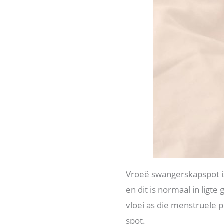
Vroeë swangerskapspot is 
en dit is normaal in ligt
vloei as die menstruele pe
spot.