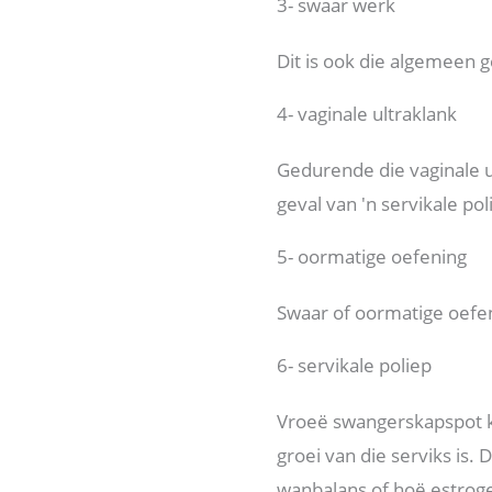
3- swaar werk
Dit is ook die algemeen 
4- vaginale ultraklank
Gedurende die vaginale ul
geval van 'n servikale pol
5- oormatige oefening
Swaar of oormatige oefen
6- servikale poliep
Vroeë swangerskapspot ka
groei van die serviks is
wanbalans of hoë estrog