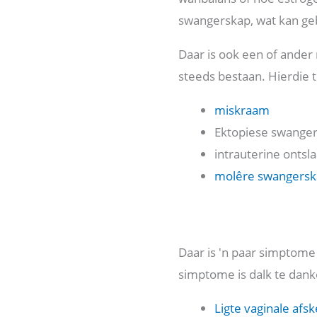
swangerskap, wat kan ge
Daar is ook een of ander
steeds bestaan. Hierdie to
miskraam
Ektopiese swange
intrauterine ontsl
molêre swangersk
Daar is 'n paar simptome
simptome is dalk te dan
Ligte vaginale afsk