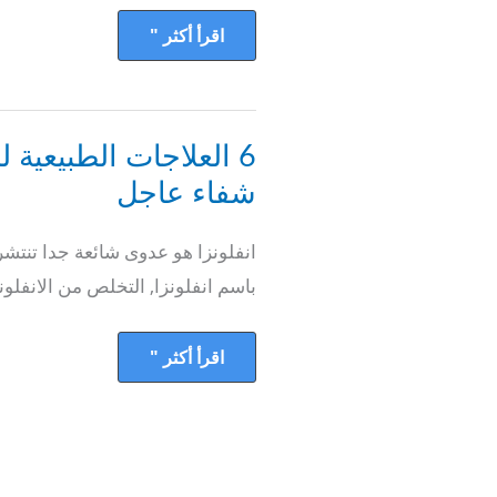
اقرأ أكثر "
6
العلاجات
الطبيعية
شفاء عاجل
للإنفلونزا
2020
شفاء
انفلونزا هو عدوى شائعة جدا تنت
عاجل
باسم انفلونزا, التخلص من الانفلون
اقرأ أكثر "