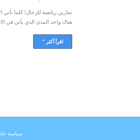
أسلوب
حياتهم
تمارين رياضية للرجال! كلما تأتي ا
في
2020
هناك واحد المدى الذي يأتي في الاع
اقرأ أكثر "
سياسة خا