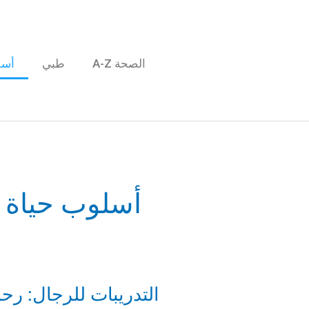
خطى
لى
لمحتوى
الصحة A-Z
طبي
أسل
أسلوب حياة
التدريبات
التدريبات للرجال: رحلة
للرجال: