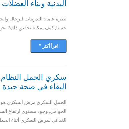
رحلة
البدنية وبناء العضلات
نحو
اللياقة
البدنية
نظرة عامة: التدريبات للرجال وا
وبناء
العضلات
حسنا, كيف يمكننا تحقيق ذلك? نحن
اقرأ أكثر "
سكري
سكري الحمل النظام ال
الحمل
النظام
البقاء في صحة جيدة
الغذائي-
ماذا
أكل
الحمل السكري مرض السكري هو م
البقاء
في
الحوامل, وجود مستوى ارتفاع السكر
صحة
جيدة
الغذائي لمرض السكري أثناء الحمل 