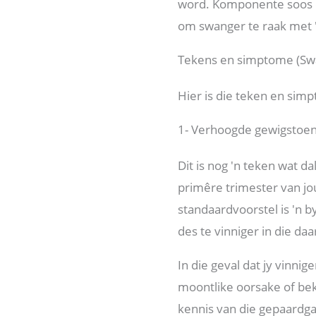
word. Komponente soos o
om swanger te raak met '
Tekens en simptome (Swa
Hier is die teken en simp
1- Verhoogde gewigsto
Dit is nog 'n teken wat d
primêre trimester van j
standaardvoorstel is 'n
des te vinniger in die da
In die geval dat jy vinni
moontlike oorsake of be
kennis van die gepaardg