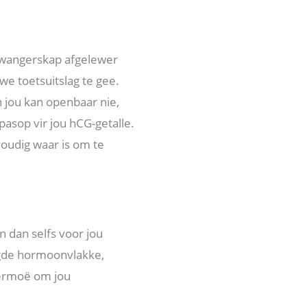
swangerskap afgelewer
e toetsuitslag te gee.
n jou kan openbaar nie,
asop vir jou hCG-getalle.
voudig waar is om te
n dan selfs voor jou
ogde hormoonvlakke,
vermoë om jou