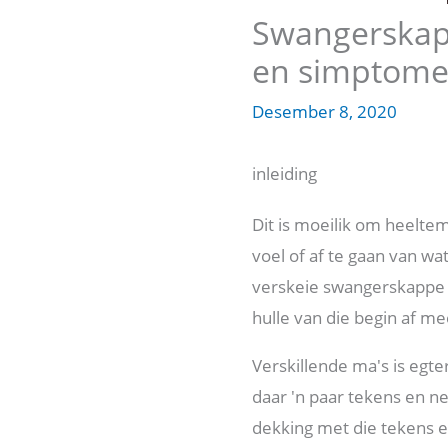
Swangerskap 
en simptom
Desember 8, 2020
inleiding
Dit is moeilik om heeltem
voel of af te gaan van wa
verskeie swangerskappe b
hulle van die begin af me
Verskillende ma's is egte
daar 'n paar tekens en n
dekking met die tekens 