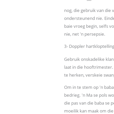
nog, die gebruik van die v
ondersteunend nie. Einde
baie vroeg begin, selfs v
nie, net 'n persepsie.
3- Doppler hartkloptellin
Gebruik onskadelike kla
laat in die hooftrimeste
te herken, verskeie swa
Om in te stem op 'n baba
bedrieg. 'n Ma se pols wo
die pas van die baba se p
moeilik kan maak om die 