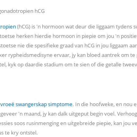
ngonadotropien hCG
tropien
(hCG) is 'n hormoon wat deur die liggaam tydens 
oetse herken hierdie hormoon in piepie om jou 'n positiew
toetse nie die spesifieke graad van hCG in jou liggaam aa
eker rypheidsmedisyne ervaar, jy kan bloed aantrek om te p
tel, kyk op daardie stadium om te sien of die getalle twee
n
vroeë swangerskap simptome
. In die hoofweke, en nou e
geveer 'n maand, jy kan dalk uitgeput begin voel. Verho
ssies soos rusinmenging en uitgebreide piepie, kan jou 
 te kry ontstel.