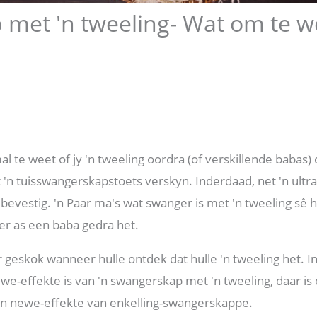
met 'n tweeling- Wat om te w
e
al te weet of jy 'n tweeling oordra (of verskillende babas)
t 'n tuisswangerskapstoets verskyn. Inderdaad, net 'n ultra
evestig. 'n Paar ma's wat swanger is met 'n tweeling sê 
er as een baba gedra het.
r geskok wanneer hulle ontdek dat hulle 'n tweeling het. In
ewe-effekte is van 'n swangerskap met 'n tweeling, daar
en newe-effekte van enkelling-swangerskappe.