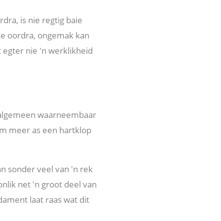
dra, is nie regtig baie
kte oordra, ongemak kan
 egter nie 'n werklikheid
e, algemeen waarneembaar
 om meer as een hartklop
n sonder veel van 'n rek
nlik net 'n groot deel van
dament laat raas wat dit