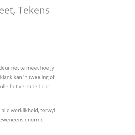
eet, Tekens
 deur net te meet hoe jy
klank kan 'n tweeling of
hulle het vermoed dat
 alle werklikheid, terwyl
 is eweneens enorme