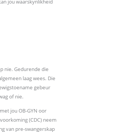
an jou waarskynlikheid
kap nie. Gedurende die
algemeen laag wees. Die
 Gewigstoename gebeur
wag of nie.
rt met jou OB-GYN oor
 -voorkoming (CDC) neem
ang van pre-swangerskap