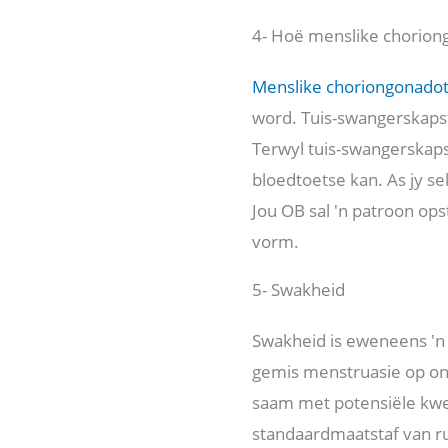
4- Hoë menslike chorio
Menslike choriongonado
word. Tuis-swangerskapst
Terwyl tuis-swangerskaps
bloedtoetse kan. As jy s
Jou OB sal 'n patroon ops
vorm.
5- Swakheid
Swakheid is eweneens '
gemis menstruasie op on
saam met potensiële kwe
standaardmaatstaf van rus