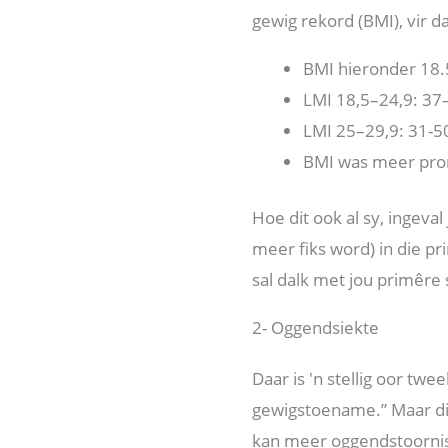
gewig rekord (BMI), vir 
BMI hieronder 18.
LMI 18,5–24,9: 37
LMI 25–29,9: 31-5
BMI was meer prom
Hoe dit ook al sy, ingeva
meer fiks word) in die p
sal dalk met jou primêre
2- Oggendsiekte
Daar is 'n stellig oor tw
gewigstoename.” Maar dit 
kan meer oggendstoorni