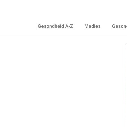
Slaan
oor
na
Gesondheid A-Z
Medies
Gesond
inhoud