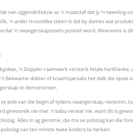
lak van oggendinfeksie as 'n maatstaf dat jy 'n tweeling oor
lik, 'n ander moontlike teken is dat by dames wat produ
oordat 'n swangerskapstoets positief word. Weereens is dit
g
nkgolwe, 'n Doppler-raamwerk versterk fetale hartklank
r. 'n Bekwame dokter of kraamspesialis het dalk die opsie
ngerskap te demonstreer.
 se pols van die begin af tydens swangerskap, nietemin, ka
rd gewoonlik nie met 'n baba verwar nie, want dit is gewoo
olsslag. Alles in ag genome, die ma se polsslag kan die fon
polsslag van ten minste twee kinders te herken.