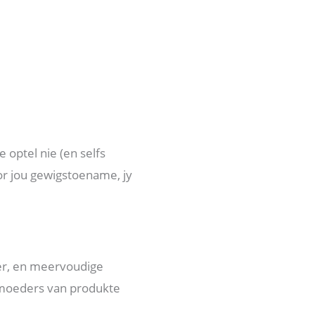
 optel nie (en selfs
or jou gewigstoename, jy
eer, en meervoudige
k, moeders van produkte