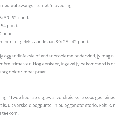
dames wat swanger is met 'n tweeling:
5: 50–62 pond.
–54 pond.
0 pond.
inent of gelykstaande aan 30: 25– 42 pond.
l jy oggendinfeksie of ander probleme ondervind, jy mag nie
rimêre trimester. Nog eenkeer, ingeval jy bekommerd is o
 sorg dokter moet praat.
eeling: “Twee keer so uitgewis, verskeie kere soos gedrein
is, uit verskeie oogpunte, 'n ou eggenote’ storie. Feitli
s teëkom.