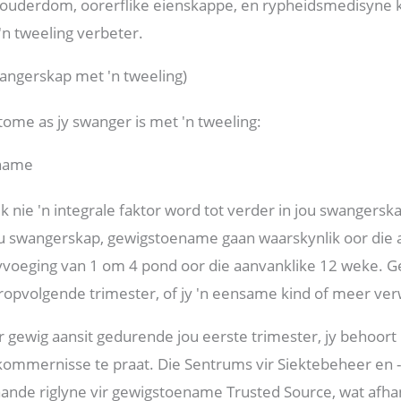
uderdom, oorerflike eienskappe, en rypheidsmedisyne k
n tweeling verbeter.
ngerskap met 'n tweeling)
tome as jy swanger is met 'n tweeling:
ename
alk nie 'n integrale faktor word tot verder in jou swangers
ou swangerskap, gewigstoename gaan waarskynlik oor die 
 byvoeging van 1 om 4 pond oor die aanvanklike 12 weke.
aropvolgende trimester, of jy 'n eensame kind of meer ver
ger gewig aansit gedurende jou eerste trimester, jy behoo
kommernisse te praat. Die Sentrums vir Siektebeheer en
aande riglyne vir gewigstoename Trusted Source, wat afh